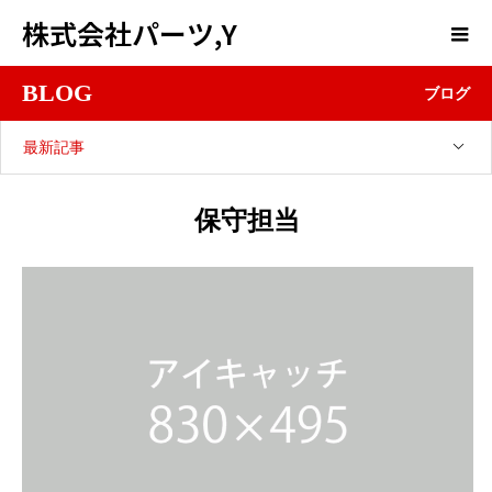
株式会社パーツ,Y
BLOG
ブログ
最新記事
保守担当