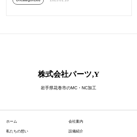
株式会社パーツ,Y
岩手県花巻市のMC・NC加工
ホーム
会社案内
私たちの想い
設備紹介